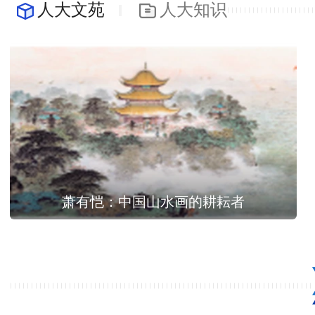
人大文苑
人大知识
萧有恺：中国山水画的耕耘者